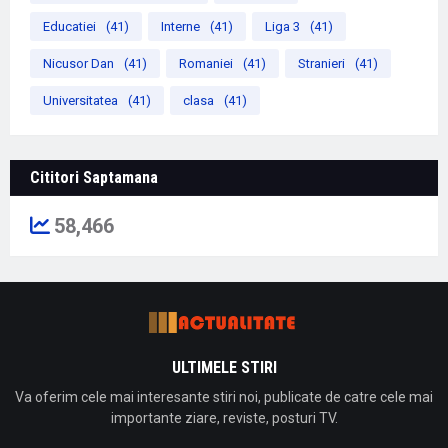
Educatiei
(41)
Interne
(41)
Liga 3
(41)
Nicusor Dan
(41)
Romaniei
(41)
Stranieri
(41)
Universitatea
(41)
clasa
(41)
Cititori Saptamana
58,466
ULTIMELE STIRI
Va oferim cele mai interesante stiri noi, publicate de catre cele mai
importante ziare, reviste, posturi TV.