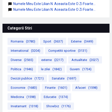
Numele Meu Este Lilian N. Aceasta Este O Zi Foarte...
Numele Meu Este Lilian N. Aceasta Este O Zi Foarte...
Categorii Stiri
Romania
(3780)
Sport
(3637)
Externe
(3449)
International
(3204)
Competitii sportive
(3131)
Diverse
(2565)
externe
(2217)
Actualitate
(2027)
Politica
(1946)
le zilei
(1842)
Guvern
(1734)
Decizii publice
(1721)
Sanatate
(1697)
Economie
(1683)
Finante
(1601)
Afaceri
(1598)
Medicina
(1598)
Educatie
(1374)
Invatamant
(1318)
Showbiz
(1176)