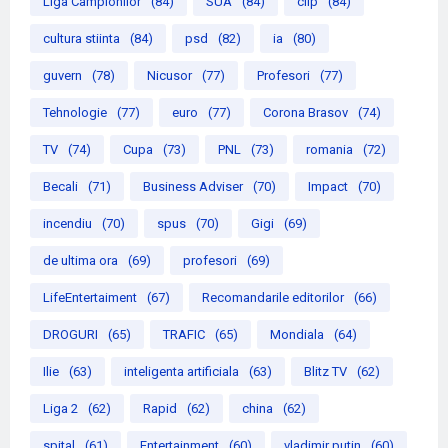
Liga Campionilor
(84)
SUA
(84)
clip
(84)
cultura stiinta
(84)
psd
(82)
ia
(80)
guvern
(78)
Nicusor
(77)
Profesori
(77)
Tehnologie
(77)
euro
(77)
Corona Brasov
(74)
TV
(74)
Cupa
(73)
PNL
(73)
romania
(72)
Becali
(71)
Business Adviser
(70)
Impact
(70)
incendiu
(70)
spus
(70)
Gigi
(69)
de ultima ora
(69)
profesori
(69)
LifeEntertaiment
(67)
Recomandarile editorilor
(66)
DROGURI
(65)
TRAFIC
(65)
Mondiala
(64)
Ilie
(63)
inteligenta artificiala
(63)
Blitz TV
(62)
Liga 2
(62)
Rapid
(62)
china
(62)
spital
(61)
Entertainment
(60)
vladimir putin
(60)