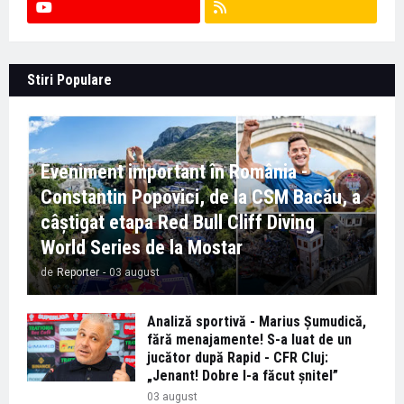
Stiri Populare
Eveniment important în România -
Constantin Popovici, de la CSM Bacău, a
câștigat etapa Red Bull Cliff Diving
World Series de la Mostar
de
Reporter
-
03 august
Analiză sportivă - Marius Șumudică,
fără menajamente! S-a luat de un
jucător după Rapid - CFR Cluj:
„Jenant! Dobre l-a făcut șnitel”
03 august