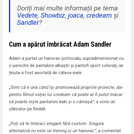
Doriți mai multe informații pe tema
Vedete
,
Showbiz
,
joaca
,
credeam
și
Sandler
?
Cum a apărut îmbrăcat Adam Sandler
Adam a purtat un hanorac portocaliu supradimensionat cu
o pereche de pantaloni albaștri și pantofi sport colorați, iar
ținuta a fost asortată de câteva inele.
„Simt că e una când își promovează propriile proiecte, dar
pentru filmul soției lui credeam că poate ar fi putut măcar
să poarte niște pantaloni kaki și o cămașă”
, a scris un
utilizator pe Reddit.
„Poți să te îmbraci elegant fără costum. Singura
alternativă nu este un trening și un hanorac”
, a comentat