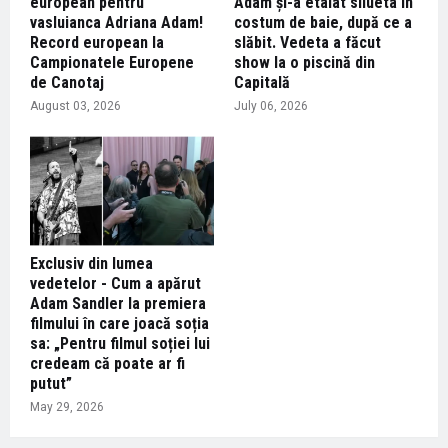
european pentru
Adam și-a etalat silueta în
vasluianca Adriana Adam!
costum de baie, după ce a
Record european la
slăbit. Vedeta a făcut
Campionatele Europene
show la o piscină din
de Canotaj
Capitală
August 03, 2026
July 06, 2026
Exclusiv din lumea
vedetelor - Cum a apărut
Adam Sandler la premiera
filmului în care joacă soția
sa: „Pentru filmul soției lui
credeam că poate ar fi
putut”
May 29, 2026