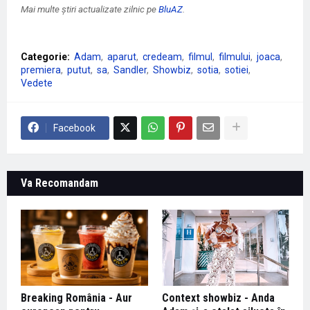
Mai multe știri actualizate zilnic pe
BluAZ
.
Categorie:
Adam
aparut
credeam
filmul
filmului
joaca
premiera
putut
sa
Sandler
Showbiz
sotia
sotiei
Vedete
Facebook
Va Recomandam
Breaking România - Aur
Context showbiz - Anda