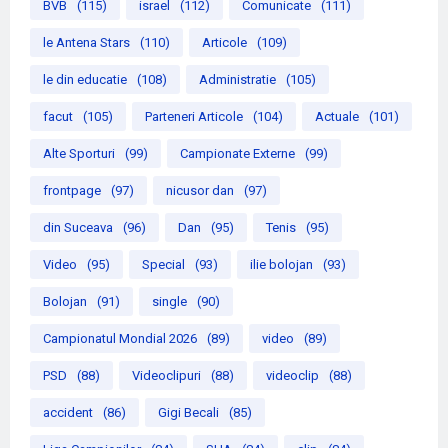
BVB
(115)
israel
(112)
Comunicate
(111)
le Antena Stars
(110)
Articole
(109)
le din educatie
(108)
Administratie
(105)
facut
(105)
Parteneri Articole
(104)
Actuale
(101)
Alte Sporturi
(99)
Campionate Externe
(99)
frontpage
(97)
nicusor dan
(97)
din Suceava
(96)
Dan
(95)
Tenis
(95)
Video
(95)
Special
(93)
ilie bolojan
(93)
Bolojan
(91)
single
(90)
Campionatul Mondial 2026
(89)
video
(89)
PSD
(88)
Videoclipuri
(88)
videoclip
(88)
accident
(86)
Gigi Becali
(85)