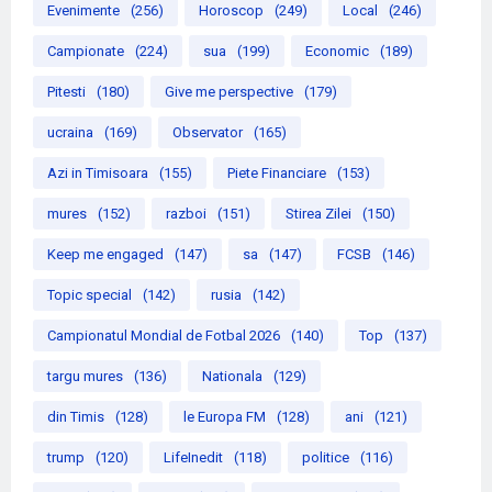
Evenimente
(256)
Horoscop
(249)
Local
(246)
Campionate
(224)
sua
(199)
Economic
(189)
Pitesti
(180)
Give me perspective
(179)
ucraina
(169)
Observator
(165)
Azi in Timisoara
(155)
Piete Financiare
(153)
mures
(152)
razboi
(151)
Stirea Zilei
(150)
Keep me engaged
(147)
sa
(147)
FCSB
(146)
Topic special
(142)
rusia
(142)
Campionatul Mondial de Fotbal 2026
(140)
Top
(137)
targu mures
(136)
Nationala
(129)
din Timis
(128)
le Europa FM
(128)
ani
(121)
trump
(120)
LifeInedit
(118)
politice
(116)