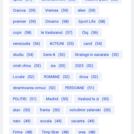
Craiova
(59)
Vremea
(59)
elevi
(59)
premier
(59)
Dinamo
(58)
Sport Life
(58)
copii
(58)
le Vasluianul
(57)
Cluj
(56)
venezuela
(56)
ACTIUNI
(55)
cand
(54)
studiu
(54)
Serie A
(53)
Strategii in sanatate
(53)
cristi chivu
(53)
sia
(53)
2025
(52)
Locale
(52)
ROMANE
(52)
doua
(52)
stramtoarea ormuz
(52)
PERSOANE
(51)
POLITIEI
(51)
Madrid
(50)
Vasluiul la zi
(50)
atac
(50)
franta
(50)
volodimir zelenski
(50)
nato
(49)
scoala
(49)
vacanta
(49)
Firme
(48)
Timp liber
(48)
vrea
(48)