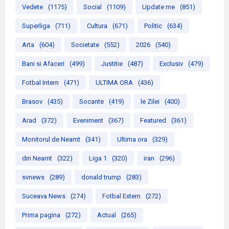
Vedete
(1175)
Social
(1109)
Update me
(851)
Superliga
(711)
Cultura
(671)
Politic
(634)
Arta
(604)
Societate
(552)
2026
(540)
Bani si Afaceri
(499)
Justitie
(487)
Exclusiv
(479)
Fotbal Intern
(471)
ULTIMA ORA
(436)
Brasov
(435)
Socante
(419)
le Zilei
(400)
Arad
(372)
Eveniment
(367)
Featured
(361)
Monitorul de Neamt
(341)
Ultima ora
(329)
din Neamt
(322)
Liga 1
(320)
iran
(296)
svnews
(289)
donald trump
(283)
Suceava News
(274)
Fotbal Extern
(272)
Prima pagina
(272)
Actual
(265)