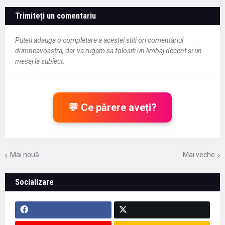
Trimiteți un comentariu
Puteti adauga o completare a acestei stiti ori comentariul
dumneavoastra, dar va rugam sa folositi un limbaj decent si un
mesaj la subiect.
💬 Ce părere aveți?
Mai nouă
Mai veche
Socializare