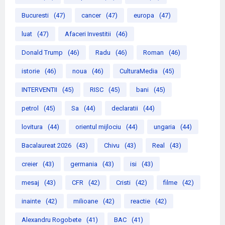
Bucuresti
(47)
cancer
(47)
europa
(47)
luat
(47)
Afaceri Investitii
(46)
Donald Trump
(46)
Radu
(46)
Roman
(46)
istorie
(46)
noua
(46)
CulturaMedia
(45)
INTERVENTII
(45)
RISC
(45)
bani
(45)
petrol
(45)
Sa
(44)
declaratii
(44)
lovitura
(44)
orientul mijlociu
(44)
ungaria
(44)
Bacalaureat 2026
(43)
Chivu
(43)
Real
(43)
creier
(43)
germania
(43)
isi
(43)
mesaj
(43)
CFR
(42)
Cristi
(42)
filme
(42)
inainte
(42)
milioane
(42)
reactie
(42)
Alexandru Rogobete
(41)
BAC
(41)