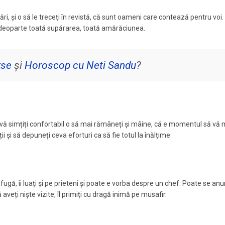
sări, și o să le treceți în revistă, că sunt oameni care contează pentru voi.
ți deoparte toată supărarea, toată amărăciunea.
rse
și
Horoscop cu Neti Sandu
?
să vă simțiți confortabil o să mai rămâneți și mâine, că e momentul să vă m
i și să depuneți ceva eforturi ca să fie totul la înălțime.
o fugă, îi luați și pe prieteni și poate e vorba despre un chef. Poate se an
 aveți niște vizite, îl primiți cu dragă inimă pe musafir.