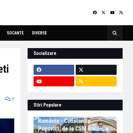
SOCANTE
DIVERSE
Socializare
eti
0
Stiri Populare
Eveniment important în
România - Constantin
Popovici, de la CSM Bacău, a