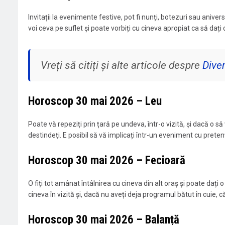
Invitații la evenimente festive, pot fi nunți, botezuri sau aniver
voi ceva pe suflet și poate vorbiți cu cineva apropiat ca să da
Vreți să citiți și alte articole despre
Dive
Horoscop 30 mai 2026 – Leu
Poate vă repeziți prin țară pe undeva, într-o vizită, și dacă o 
destindeți. E posibil să vă implicați într-un eveniment cu pretenți
Horoscop 30 mai 2026 – Fecioară
O fiți tot amânat întâlnirea cu cineva din alt oraș și poate dați 
cineva în vizită și, dacă nu aveți deja programul bătut în cuie, că
Horoscop 30 mai 2026 – Balanță