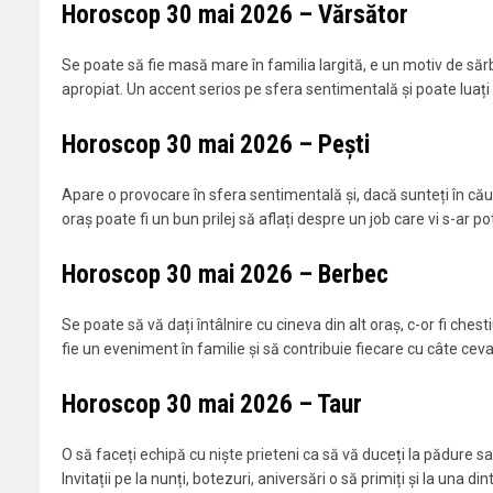
Horoscop 30 mai 2026 – Vărsător
Se poate să fie masă mare în familia largită, e un motiv de sărbă
apropiat. Un accent serios pe sfera sentimentală și poate luați 
Horoscop 30 mai 2026 – Pești
Apare o provocare în sfera sentimentală și, dacă sunteți în căut
oraș poate fi un bun prilej să aflați despre un job care vi s-ar pot
Horoscop 30 mai 2026 – Berbec
Se poate să vă dați întâlnire cu cineva din alt oraș, c-or fi chest
fie un eveniment în familie și să contribuie fiecare cu câte cev
Horoscop 30 mai 2026 – Taur
O să faceți echipă cu niște prieteni ca să vă duceți la pădure s
Invitații pe la nunți, botezuri, aniversări o să primiți și la una di