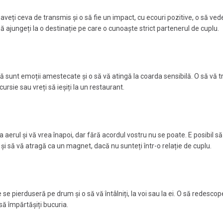
 aveți ceva de transmis și o să fie un impact, cu ecouri pozitive, o să vede
 să ajungeți la o destinație pe care o cunoaște strict partenerul de cuplu.
ă sunt emoții amestecate și o să vă atingă la coarda sensibilă. O să vă tr
ursie sau vreți să ieșiți la un restaurant.
a aerul și vă vrea înapoi, dar fără acordul vostru nu se poate. E posibil să 
i să vă atragă ca un magnet, dacă nu sunteți într-o relație de cuplu.
se pierduseră pe drum și o să vă întâlniți, la voi sau la ei. O să redescope
să împărtășiți bucuria.