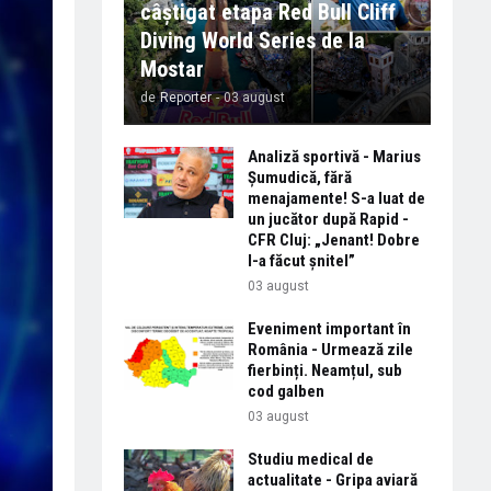
câștigat etapa Red Bull Cliff
Diving World Series de la
Mostar
de
Reporter
-
03 august
Analiză sportivă - Marius
Șumudică, fără
menajamente! S-a luat de
un jucător după Rapid -
CFR Cluj: „Jenant! Dobre
l-a făcut șnitel”
03 august
Eveniment important în
România - Urmează zile
fierbinți. Neamțul, sub
cod galben
03 august
Studiu medical de
actualitate - Gripa aviară