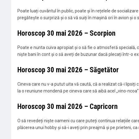
Poate luați cuvântul în public, poate și în rețelele de socializare
pregătește o surpriză și o să vă suiți în mașină ori în avion și o
Horoscop 30 mai 2026 – Scorpion
Poate e nunta cuiva apropiat și o să fie o atmosferă specială, c
niște bani în cont și o să aveți de buzunar dacă plecați într-o exc
Horoscop 30 mai 2026 – Săgetător
Cineva care nu v-a putut uita vă caută, că a realizat că-i lipsiți c
la o reuniune mondenă pe cineva care să aibă acel „vino-ncoa” ș
Horoscop 30 mai 2026 – Capricorn
O să revedeți niște oameni cu care puteți continua relațiile care 
plăcerea unui hobby și să-i aveți prin preajmă și pe prieteni, ca 