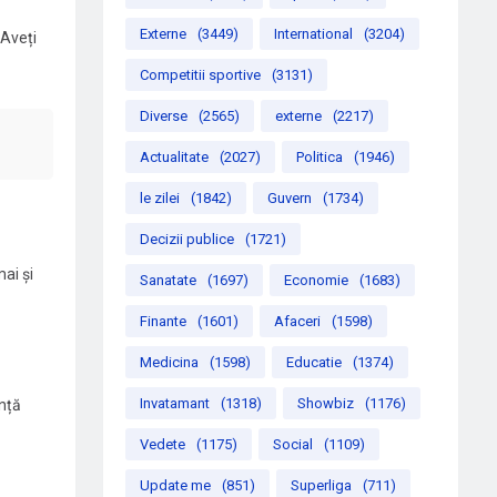
Externe
(3449)
International
(3204)
 Aveți
Competitii sportive
(3131)
Diverse
(2565)
externe
(2217)
Actualitate
(2027)
Politica
(1946)
le zilei
(1842)
Guvern
(1734)
Decizii publice
(1721)
ai și
Sanatate
(1697)
Economie
(1683)
Finante
(1601)
Afaceri
(1598)
Medicina
(1598)
Educatie
(1374)
Invatamant
(1318)
Showbiz
(1176)
unță
Vedete
(1175)
Social
(1109)
Update me
(851)
Superliga
(711)