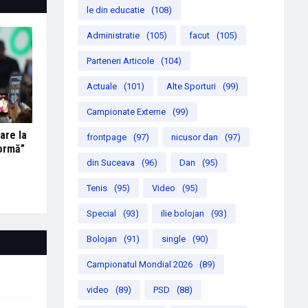
le din educatie
(108)
Administratie
(105)
facut
(105)
Parteneri Articole
(104)
Actuale
(101)
Alte Sporturi
(99)
Campionate Externe
(99)
are la
frontpage
(97)
nicusor dan
(97)
formă”
din Suceava
(96)
Dan
(95)
Tenis
(95)
Video
(95)
Special
(93)
ilie bolojan
(93)
Bolojan
(91)
single
(90)
Campionatul Mondial 2026
(89)
video
(89)
PSD
(88)