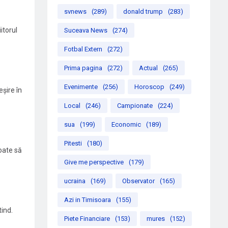
svnews
(289)
donald trump
(283)
itorul
Suceava News
(274)
Fotbal Extern
(272)
Prima pagina
(272)
Actual
(265)
Evenimente
(256)
Horoscop
(249)
eșire în
Local
(246)
Campionate
(224)
sua
(199)
Economic
(189)
Pitesti
(180)
poate să
Give me perspective
(179)
ucraina
(169)
Observator
(165)
Azi in Timisoara
(155)
tind.
Piete Financiare
(153)
mures
(152)