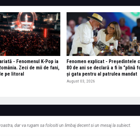
variată - Fenomenul K-Pop ia
Fenomen explicat - Președintele c
omânia. Zeci de mii de fani,
80 de ani se declară a fi în ”plină 
de pe litoral
și gata pentru al patrulea mandat
6
August 03, 2026
astra, dar va rugam sa folositi un limbaj decent si un mesaj la subiect.