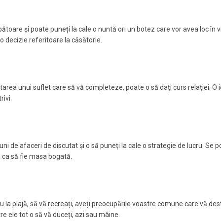
toare și poate puneți la cale o nuntă ori un botez care vor avea loc în vi
o decizie referitoare la căsătorie.
area unui suflet care să vă completeze, poate o să dați curs relației. O i
rivi.
iuni de afaceri de discutat și o să puneți la cale o strategie de lucru. Se 
a ca să fie masa bogată.
au la plajă, să vă recreați, aveți preocupările voastre comune care vă des
ntre ele tot o să vă duceți, azi sau mâine.