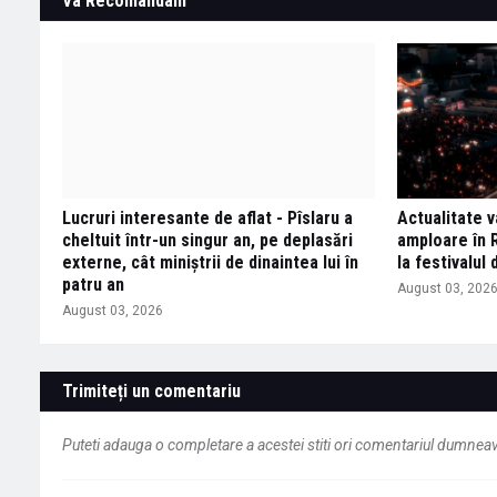
Va Recomandam
Lucruri interesante de aflat - Pîslaru a
Actualitate 
cheltuit într-un singur an, pe deplasări
amploare în R
externe, cât miniștrii de dinaintea lui în
la festivalul 
patru an
August 03, 202
August 03, 2026
Trimiteți un comentariu
Puteti adauga o completare a acestei stiti ori comentariul dumneavo