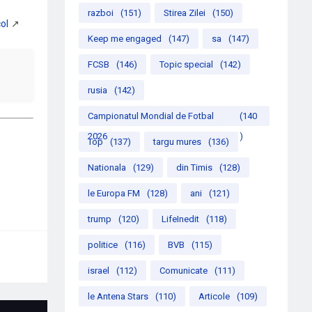
razboi
(151)
Stirea Zilei
(150)
Keep me engaged
(147)
sa
(147)
FCSB
(146)
Topic special
(142)
rusia
(142)
Campionatul Mondial de Fotbal
(140
2026
)
Top
(137)
targu mures
(136)
Nationala
(129)
din Timis
(128)
le Europa FM
(128)
ani
(121)
trump
(120)
LifeInedit
(118)
politice
(116)
BVB
(115)
israel
(112)
Comunicate
(111)
le Antena Stars
(110)
Articole
(109)