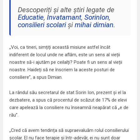
Descoperiți și alte știri legate de
Educatie
,
Invatamant
,
SorinIon
,
consilieri scolari
și
mihai dimian
.
„Voi, ca tineri, simțiți această misiune astfel încât
indiferent de locul unde ne aflăm, este un sens al vieții
noastre să-i ajutăm pe ceilalți? Poate fi un sens al vieții
noastre. Haideți să ne înscriem la aceste posturi de
consiliere”, a spus Dimian.
La rândul său secretarul de stat Sorin Ion, prezent și el la
dezbatere, a spus că procentul de scăzut de 17% de elevi
care apelează la consiliere nu înseamnă neapărat că „e de
rău”.
„Cred că avem tendința să supraevaluăm rolul consilierului
școlar. El nu face terapie și într-adevăr, ei nu sunt doar