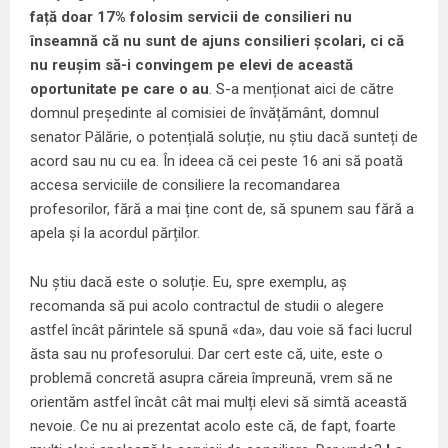
față doar 17% folosim servicii de consilieri nu
înseamnă că nu sunt de ajuns consilieri școlari, ci că
nu reușim să-i convingem pe elevi de această
oportunitate pe care o au
. S-a menționat aici de către
domnul președinte al comisiei de învățământ, domnul
senator Pălărie, o potențială soluție, nu știu dacă sunteți de
acord sau nu cu ea. În ideea că cei peste 16 ani să poată
accesa serviciile de consiliere la recomandarea
profesorilor, fără a mai ține cont de, să spunem sau fără a
apela și la acordul părților.
Nu știu dacă este o soluție. Eu, spre exemplu, aș
recomanda să pui acolo contractul de studii o alegere
astfel încât părintele să spună «da», dau voie să faci lucrul
ăsta sau nu profesorului. Dar cert este că, uite, este o
problemă concretă asupra căreia împreună, vrem să ne
orientăm astfel încât cât mai mulți elevi să simtă această
nevoie. Ce nu ai prezentat acolo este că, de fapt, foarte