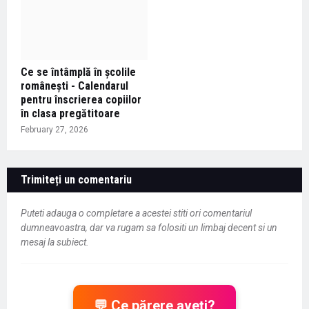
Ce se întâmplă în școlile
românești - Calendarul
pentru înscrierea copiilor
în clasa pregătitoare
February 27, 2026
Trimiteți un comentariu
Puteti adauga o completare a acestei stiti ori comentariul
dumneavoastra, dar va rugam sa folositi un limbaj decent si un
mesaj la subiect.
💬 Ce părere aveți?