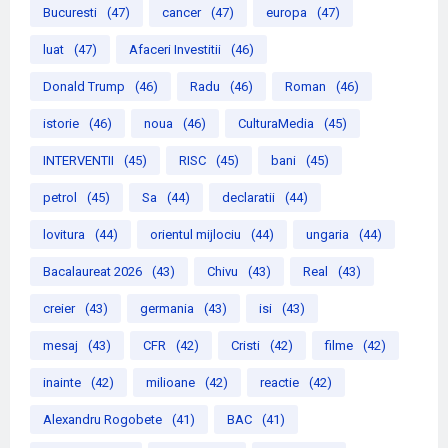
Bucuresti
(47)
cancer
(47)
europa
(47)
luat
(47)
Afaceri Investitii
(46)
Donald Trump
(46)
Radu
(46)
Roman
(46)
istorie
(46)
noua
(46)
CulturaMedia
(45)
INTERVENTII
(45)
RISC
(45)
bani
(45)
petrol
(45)
Sa
(44)
declaratii
(44)
lovitura
(44)
orientul mijlociu
(44)
ungaria
(44)
Bacalaureat 2026
(43)
Chivu
(43)
Real
(43)
creier
(43)
germania
(43)
isi
(43)
mesaj
(43)
CFR
(42)
Cristi
(42)
filme
(42)
inainte
(42)
milioane
(42)
reactie
(42)
Alexandru Rogobete
(41)
BAC
(41)