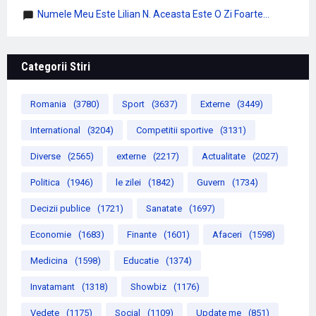
Numele Meu Este Lilian N. Aceasta Este O Zi Foarte...
Categorii Stiri
Romania
(3780)
Sport
(3637)
Externe
(3449)
International
(3204)
Competitii sportive
(3131)
Diverse
(2565)
externe
(2217)
Actualitate
(2027)
Politica
(1946)
le zilei
(1842)
Guvern
(1734)
Decizii publice
(1721)
Sanatate
(1697)
Economie
(1683)
Finante
(1601)
Afaceri
(1598)
Medicina
(1598)
Educatie
(1374)
Invatamant
(1318)
Showbiz
(1176)
Vedete
(1175)
Social
(1109)
Update me
(851)