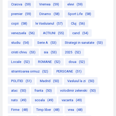
Craiova
(59)
Vremea
(59)
elevi
(59)
premier
(59)
Dinamo
(58)
Sport Life
(58)
copii
(58)
le Vasluianul
(57)
Cluj
(56)
venezuela
(56)
ACTIUNI
(55)
cand
(54)
studiu
(54)
Serie A
(53)
Strategii in sanatate
(53)
cristi chivu
(53)
sia
(53)
2025
(52)
Locale
(52)
ROMANE
(52)
doua
(52)
stramtoarea ormuz
(52)
PERSOANE
(51)
POLITIEI
(51)
Madrid
(50)
Vasluiul la zi
(50)
atac
(50)
franta
(50)
volodimir zelenski
(50)
nato
(49)
scoala
(49)
vacanta
(49)
Firme
(48)
Timp liber
(48)
vrea
(48)