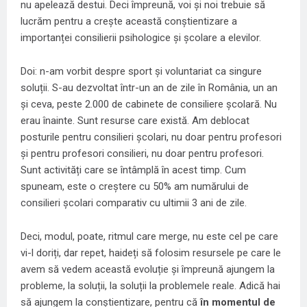
nu apelează destui. Deci împreună, voi și noi trebuie să
lucrăm pentru a crește această conștientizare a
importanței consilierii psihologice și școlare a elevilor.
Doi: n-am vorbit despre sport și voluntariat ca singure
soluții. S-au dezvoltat într-un an de zile în România, un an
și ceva, peste 2.000 de cabinete de consiliere școlară. Nu
erau înainte. Sunt resurse care există. Am deblocat
posturile pentru consilieri școlari, nu doar pentru profesori
și pentru profesori consilieri, nu doar pentru profesori.
Sunt activități care se întâmplă în acest timp. Cum
spuneam, este o creștere cu 50% am numărului de
consilieri școlari comparativ cu ultimii 3 ani de zile.
Deci, modul, poate, ritmul care merge, nu este cel pe care
vi-l doriți, dar repet, haideți să folosim resursele pe care le
avem să vedem această evoluție și împreună ajungem la
probleme, la soluții, la soluții la problemele reale. Adică hai
să ajungem la conștientizare, pentru că
în momentul de