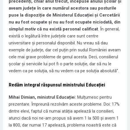
precedenți, chiar anul trecut, începuse anului școlar și
aveam județe în care numărul acestora sau posturile
puse la dispoziție de Ministerul Educației și Cercetării
nu au fost ocupate și nu au fost ocupate niciodată, din
simplul motiv că nu există personal calificat
. În general,
există o legătură între județele care sunt centre
universitare și personalul disponibil. Nu vreau să dau
exemple de județe, dar cel puțin prin sudul României aveam
cele mai grave probleme de genul acesta. Deci, consilierul
școlar și serviciile lui pot fi o parte soluție, dar să nu le
vedem ca pe soluția, să nu vedem ca pe soluția absolută”.
Redăm integral răspunsul ministrului Educației
Mihai Dimian, ministrul Educație
i: Mulțumesc pentru
prezentare. Împreună rezolvăm aceste probleme. Doi: 17%
dintre elevi, faptul că numai atâția apelează la consilieri,
atunci dacă noi ne-am propus să avem 1 la 500 și avem 1
la 800, dar numai 17 apelează, problema noastră este că