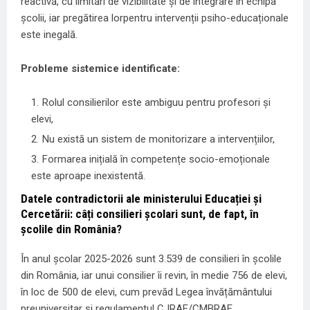
reactivă, cu limitări de vizibilitate și de integrare în echipa
școlii, iar pregătirea lorpentru intervenții psiho-educaționale
este inegală.
Probleme sistemice identificate:
Rolul consilierilor este ambiguu pentru profesori și
elevi,
Nu există un sistem de monitorizare a intervențiilor,
Formarea inițială în competențe socio-emoționale
este aproape inexistentă.
Datele contradictorii ale ministerului Educației și
Cercetării: câți consilieri școlari sunt, de fapt, în
școlile din România?
În anul școlar 2025-2026 sunt 3.539 de consilieri în școlile
din România, iar unui consilier îi revin, în medie 756 de elevi,
în loc de 500 de elevi, cum prevăd Legea învățământului
preuniversitar și regulamentul CJRAE/CMBRAE.