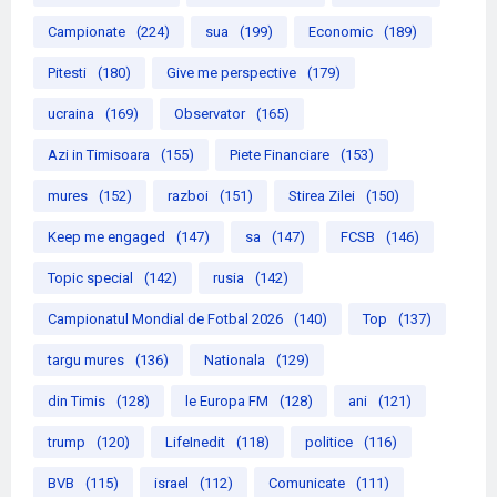
Campionate
(224)
sua
(199)
Economic
(189)
Pitesti
(180)
Give me perspective
(179)
ucraina
(169)
Observator
(165)
Azi in Timisoara
(155)
Piete Financiare
(153)
mures
(152)
razboi
(151)
Stirea Zilei
(150)
Keep me engaged
(147)
sa
(147)
FCSB
(146)
Topic special
(142)
rusia
(142)
Campionatul Mondial de Fotbal 2026
(140)
Top
(137)
targu mures
(136)
Nationala
(129)
din Timis
(128)
le Europa FM
(128)
ani
(121)
trump
(120)
LifeInedit
(118)
politice
(116)
BVB
(115)
israel
(112)
Comunicate
(111)