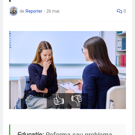
de
Reporter
-
26 mai
0
👍
👎
Educatie:
Reforma sau problema