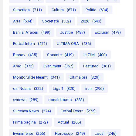
Superliga
(711)
Cultura
(671)
Politic
(634)
Arta
(604)
Societate
(552)
2026
(540)
Bani si Afaceri
(499)
Justitie
(487)
Exclusiv
(479)
Fotbal Intern
(471)
ULTIMA ORA
(436)
Brasov
(435)
Socante
(419)
le Zilei
(400)
Arad
(372)
Eveniment
(367)
Featured
(361)
Monitorul de Neamt
(341)
Ultima ora
(329)
din Neamt
(322)
Liga 1
(320)
iran
(296)
svnews
(289)
donald trump
(283)
Suceava News
(274)
Fotbal Extern
(272)
Prima pagina
(272)
Actual
(265)
Evenimente
(256)
Horoscop
(249)
Local
(246)