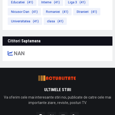
Educatiei
(41)
Interne
(41)
Liga 3
(41)
Nicusor Dan
(41)
Romaniei
(41)
Stranieri
(41)
Universitatea
(41)
clasa
(41)
Cititori Saptamana
NAN
ULTIMELE STIRI
Va oferim cele mai interesante stiri noi, publicate de catre cele mai
importante ziare, reviste, posturi TV.