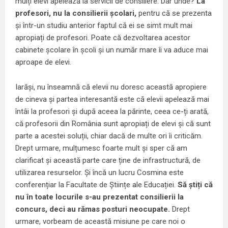
mulți elevi apelează la servicii de consiliere. Dar unde?
La
profesori, nu la consilierii școlari,
pentru că se prezenta
și într-un studiu anterior faptul că ei se simt mult mai
apropiați de profesori. Poate că dezvoltarea acestor
cabinete școlare în școli și un număr mare îi va aduce mai
aproape de elevi.
Iarăși, nu înseamnă că elevii nu doresc această apropiere
de cineva și partea interesantă este că elevii apelează mai
întâi la profesori și după aceea la părinte, ceea ce-ți arată,
că profesorii din România sunt apropiați de elevi și că sunt
parte a acestei soluții, chiar dacă de multe ori îi criticăm.
Drept urmare, mulțumesc foarte mult și sper că am
clarificat și această parte care ține de infrastructură, de
utilizarea resurselor. Și încă un lucru Cosmina este
conferențiar la Facultate de Științe ale Educației.
Să știți că
nu în toate locurile s-au prezentat consilierii la
concurs, deci au rămas posturi neocupate.
Drept
urmare, vorbeam de această misiune pe care noi o