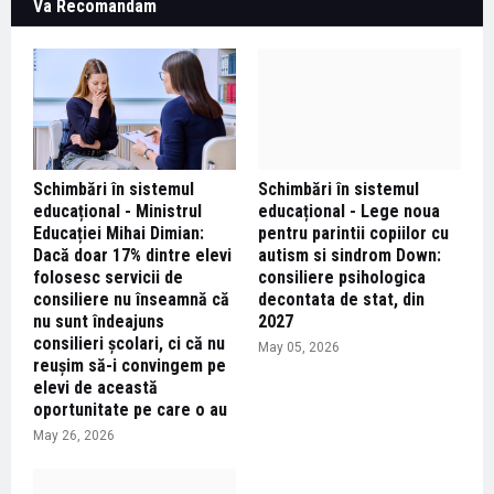
Va Recomandam
Schimbări în sistemul
Schimbări în sistemul
educațional - Ministrul
educațional - Lege noua
Educației Mihai Dimian:
pentru parintii copiilor cu
Dacă doar 17% dintre elevi
autism si sindrom Down:
folosesc servicii de
consiliere psihologica
consiliere nu înseamnă că
decontata de stat, din
nu sunt îndeajuns
2027
consilieri școlari, ci că nu
May 05, 2026
reușim să-i convingem pe
elevi de această
oportunitate pe care o au
May 26, 2026