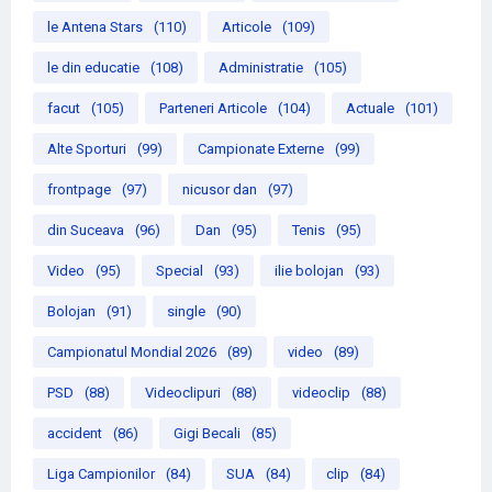
le Antena Stars
(110)
Articole
(109)
le din educatie
(108)
Administratie
(105)
facut
(105)
Parteneri Articole
(104)
Actuale
(101)
Alte Sporturi
(99)
Campionate Externe
(99)
frontpage
(97)
nicusor dan
(97)
din Suceava
(96)
Dan
(95)
Tenis
(95)
Video
(95)
Special
(93)
ilie bolojan
(93)
Bolojan
(91)
single
(90)
Campionatul Mondial 2026
(89)
video
(89)
PSD
(88)
Videoclipuri
(88)
videoclip
(88)
accident
(86)
Gigi Becali
(85)
Liga Campionilor
(84)
SUA
(84)
clip
(84)