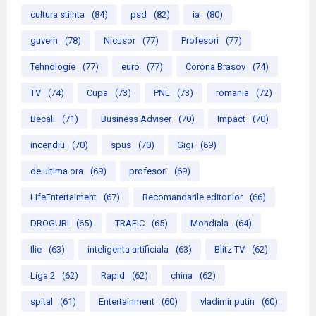
cultura stiinta
(84)
psd
(82)
ia
(80)
guvern
(78)
Nicusor
(77)
Profesori
(77)
Tehnologie
(77)
euro
(77)
Corona Brasov
(74)
TV
(74)
Cupa
(73)
PNL
(73)
romania
(72)
Becali
(71)
Business Adviser
(70)
Impact
(70)
incendiu
(70)
spus
(70)
Gigi
(69)
de ultima ora
(69)
profesori
(69)
LifeEntertaiment
(67)
Recomandarile editorilor
(66)
DROGURI
(65)
TRAFIC
(65)
Mondiala
(64)
Ilie
(63)
inteligenta artificiala
(63)
Blitz TV
(62)
Liga 2
(62)
Rapid
(62)
china
(62)
spital
(61)
Entertainment
(60)
vladimir putin
(60)