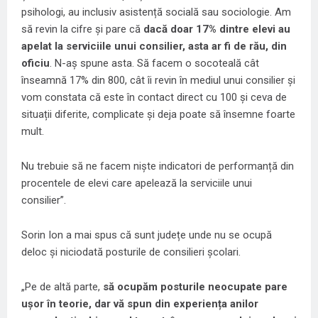
psihologi, au inclusiv asistență socială sau sociologie. Am
să revin la cifre și pare că
dacă doar 17% dintre elevi au
apelat la serviciile unui consilier, asta ar fi de rău, din
oficiu
. N-aș spune asta. Să facem o socoteală cât
înseamnă 17% din 800, cât îi revin în mediul unui consilier și
vom constata că este în contact direct cu 100 și ceva de
situații diferite, complicate și deja poate să însemne foarte
mult.
Nu trebuie să ne facem niște indicatori de performanță din
procentele de elevi care apelează la serviciile unui
consilier”.
Sorin Ion a mai spus că sunt județe unde nu se ocupă
deloc și niciodată posturile de consilieri școlari.
„Pe de altă parte,
să ocupăm posturile neocupate pare
ușor în teorie, dar vă spun din experiența anilor