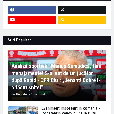
Stiri Populare
Analiză sportivă - Marius Șumudică, fără
menajamente! S-a luat de un jucător
după Rapid - CFR Cluj: „Jenant! Dobre l-
a făcut șnitel”
de
Reporter
-
03 august
Eveniment important în România -
Constantin Popovici, de la CSM