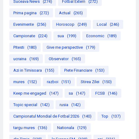
Suceava News
(274)
Fotbal Extern
(272)
Prima pagina
(272)
Actual
(265)
Evenimente
(256)
Horoscop
(249)
Local
(246)
Campionate
(224)
sua
(199)
Economic
(189)
Pitesti
(180)
Give me perspective
(179)
ucraina
(169)
Observator
(165)
Azi in Timisoara
(155)
Piete Financiare
(153)
mures
(152)
razboi
(151)
Stirea Zilei
(150)
Keep me engaged
(147)
sa
(147)
FCSB
(146)
Topic special
(142)
rusia
(142)
Campionatul Mondial de Fotbal 2026
(140)
Top
(137)
targu mures
(136)
Nationala
(129)