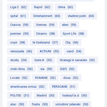
Liga 2
(62)
Rapid
(62)
china
(62)
spital
(61)
Entertainment
(60)
vladimir putin
(60)
Craiova
(59)
Vremea
(59)
elevi
(59)
premier
(59)
Dinamo
(58)
Sport Life
(58)
copii
(58)
le Vasluianul
(57)
Cluj
(56)
venezuela
(56)
ACTIUNI
(55)
cand
(54)
studiu
(54)
Serie A
(53)
Strategii in sanatate
(53)
cristi chivu
(53)
sia
(53)
2025
(52)
Locale
(52)
ROMANE
(52)
doua
(52)
stramtoarea ormuz
(52)
PERSOANE
(51)
POLITIEI
(51)
Madrid
(50)
Vasluiul la zi
(50)
atac
(50)
franta
(50)
volodimir zelenski
(50)