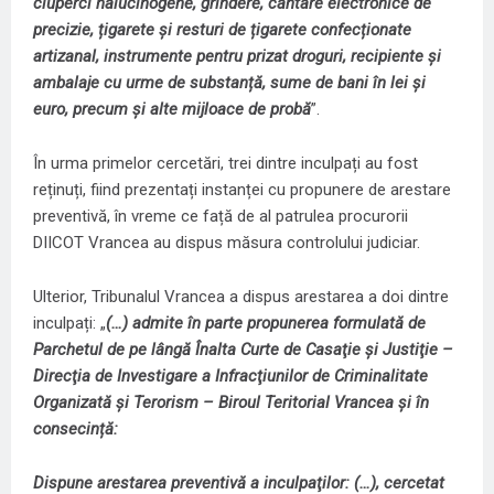
ciuperci halucinogene, grindere, cântare electronice de
precizie, țigarete și resturi de țigarete confecționate
artizanal, instrumente pentru prizat droguri, recipiente și
ambalaje cu urme de substanță, sume de bani în lei și
euro, precum și alte mijloace de probă
”.
În urma primelor cercetări, trei dintre inculpați au fost
reținuți, fiind prezentați instanței cu propunere de arestare
preventivă, în vreme ce față de al patrulea procurorii
DIICOT Vrancea au dispus măsura controlului judiciar.
Ulterior, Tribunalul Vrancea a dispus arestarea a doi dintre
inculpați: „
(…) admite în parte propunerea formulată de
Parchetul de pe lângă Înalta Curte de Casaţie şi Justiţie –
Direcţia de Investigare a Infracţiunilor de Criminalitate
Organizată şi Terorism – Biroul Teritorial Vrancea și în
consecință:
Dispune arestarea preventivă a inculpaţilor: (…), cercetat