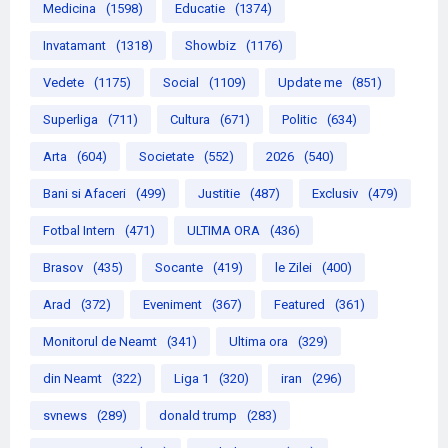
Medicina
(1598)
Educatie
(1374)
Invatamant
(1318)
Showbiz
(1176)
Vedete
(1175)
Social
(1109)
Update me
(851)
Superliga
(711)
Cultura
(671)
Politic
(634)
Arta
(604)
Societate
(552)
2026
(540)
Bani si Afaceri
(499)
Justitie
(487)
Exclusiv
(479)
Fotbal Intern
(471)
ULTIMA ORA
(436)
Brasov
(435)
Socante
(419)
le Zilei
(400)
Arad
(372)
Eveniment
(367)
Featured
(361)
Monitorul de Neamt
(341)
Ultima ora
(329)
din Neamt
(322)
Liga 1
(320)
iran
(296)
svnews
(289)
donald trump
(283)