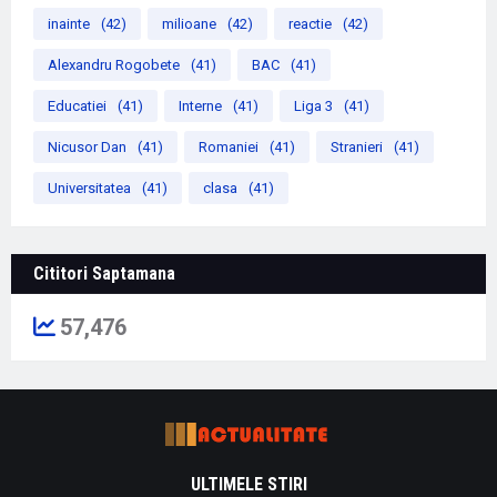
inainte
(42)
milioane
(42)
reactie
(42)
Alexandru Rogobete
(41)
BAC
(41)
Educatiei
(41)
Interne
(41)
Liga 3
(41)
Nicusor Dan
(41)
Romaniei
(41)
Stranieri
(41)
Universitatea
(41)
clasa
(41)
Cititori Saptamana
57,476
ULTIMELE STIRI