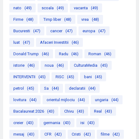
nato
(49)
scoala
(49)
vacanta
(49)
Firme
(48)
Timp liber
(48)
vrea
(48)
Bucuresti
(47)
cancer
(47)
europa
(47)
luat
(47)
Afaceri Investitii
(46)
Donald Trump
(46)
Radu
(46)
Roman
(46)
istorie
(46)
noua
(46)
CulturaMedia
(45)
INTERVENTII
(45)
RISC
(45)
bani
(45)
petrol
(45)
Sa
(44)
declaratii
(44)
lovitura
(44)
orientul mijlociu
(44)
ungaria
(44)
Bacalaureat 2026
(43)
Chivu
(43)
Real
(43)
creier
(43)
germania
(43)
isi
(43)
mesaj
(43)
CFR
(42)
Cristi
(42)
filme
(42)