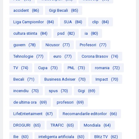
accident
(86)
Gigi Becali
(85)
Liga Campionilor
(84)
SUA
(84)
clip
(84)
cultura stiinta
(84)
psd
(82)
ia
(80)
guvern
(78)
Nicusor
(77)
Profesori
(77)
Tehnologie
(77)
euro
(77)
Corona Brasov
(74)
TV
(74)
Cupa
(73)
PNL
(73)
romania
(72)
Becali
(71)
Business Adviser
(70)
Impact
(70)
incendiu
(70)
spus
(70)
Gigi
(69)
de ultima ora
(69)
profesori
(69)
LifeEntertaiment
(67)
Recomandarile editorilor
(66)
DROGURI
(65)
TRAFIC
(65)
Mondiala
(64)
Ilie
(63)
inteligenta artificiala
(63)
Blitz TV
(62)