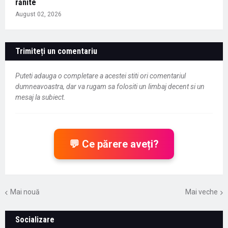
rănite
August 02, 2026
Trimiteți un comentariu
Puteti adauga o completare a acestei stiti ori comentariul
dumneavoastra, dar va rugam sa folositi un limbaj decent si un
mesaj la subiect.
💬 Ce părere aveți?
Mai nouă
Mai veche
Socializare