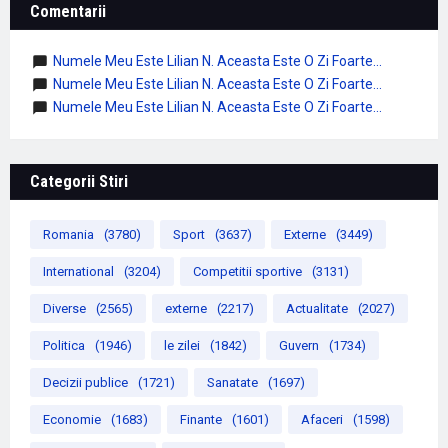
Comentarii
Numele Meu Este Lilian N. Aceasta Este O Zi Foarte...
Numele Meu Este Lilian N. Aceasta Este O Zi Foarte...
Numele Meu Este Lilian N. Aceasta Este O Zi Foarte...
Categorii Stiri
Romania
(3780)
Sport
(3637)
Externe
(3449)
International
(3204)
Competitii sportive
(3131)
Diverse
(2565)
externe
(2217)
Actualitate
(2027)
Politica
(1946)
le zilei
(1842)
Guvern
(1734)
Decizii publice
(1721)
Sanatate
(1697)
Economie
(1683)
Finante
(1601)
Afaceri
(1598)