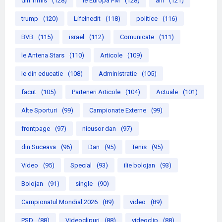
din Timis
(128)
le Europa FM
(128)
ani
(121)
trump
(120)
LifeInedit
(118)
politice
(116)
BVB
(115)
israel
(112)
Comunicate
(111)
le Antena Stars
(110)
Articole
(109)
le din educatie
(108)
Administratie
(105)
facut
(105)
Parteneri Articole
(104)
Actuale
(101)
Alte Sporturi
(99)
Campionate Externe
(99)
frontpage
(97)
nicusor dan
(97)
din Suceava
(96)
Dan
(95)
Tenis
(95)
Video
(95)
Special
(93)
ilie bolojan
(93)
Bolojan
(91)
single
(90)
Campionatul Mondial 2026
(89)
video
(89)
PSD
(88)
Videoclipuri
(88)
videoclip
(88)