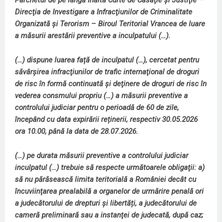
Parchetul de pe lângă Înalta Curte de Casaţie şi Justiţie –
Direcţia de Investigare a Infracţiunilor de Criminalitate
Organizată şi Terorism – Biroul Teritorial Vrancea de luare
a măsurii arestării preventive a inculpatului (…).
(…) dispune luarea față de inculpatul (…), cercetat pentru
săvârşirea infracţiunilor de trafic internaţional de droguri
de risc în formă continuată şi deţinere de droguri de risc în
vederea consmului propriu (…) a măsurii preventive a
controlului judiciar pentru o perioadă de 60 de zile,
începând cu data expirării reținerii, respectiv 30.05.2026
ora 10.00, până la data de 28.07.2026.
(…) pe durata măsurii preventive a controlului judiciar
inculpatul (…) trebuie să respecte următoarele obligaţii: a)
să nu părăsească limita teritorială a României decât cu
încuviinţarea prealabilă a organelor de urmărire penală ori
a judecătorului de drepturi și libertăți, a judecătorului de
cameră preliminară sau a instanţei de judecată, după caz;