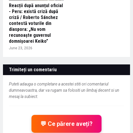
Reacții după anunțul oficial
- Peru: există criză după
criză / Roberto Sánchez
contestă voturile din
diaspora: „Nu vom
recunoaște guvernul
domnișoarei Keiko”
June 23, 2026
Trimiteți un comentariu
Puteti adauga o completare a acestei stiti ori comentariul
dumneavoastra, dar va rugam sa folositi un limbaj decent si un
mesaj la subiect.
💬 Ce părere aveți?