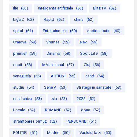
Ilie
(63)
inteligenta artificiala
(63)
Blitz TV
(62)
Liga 2
(62)
Rapid
(62)
china
(62)
spital
(61)
Entertainment
(60)
vladimir putin
(60)
Craiova
(59)
Vremea
(59)
elevi
(59)
premier
(59)
Dinamo
(58)
Sport Life
(58)
copii
(58)
le Vasluianul
(57)
Cluj
(56)
venezuela
(56)
ACTIUNI
(55)
cand
(54)
studiu
(54)
Serie A
(53)
Strategii in sanatate
(53)
cristi chivu
(53)
sia
(53)
2025
(52)
Locale
(52)
ROMANE
(52)
doua
(52)
stramtoarea ormuz
(52)
PERSOANE
(51)
POLITIEI
(51)
Madrid
(50)
Vasluiul la zi
(50)