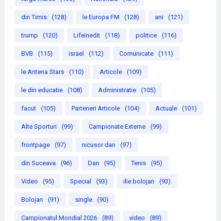
din Timis
(128)
le Europa FM
(128)
ani
(121)
trump
(120)
LifeInedit
(118)
politice
(116)
BVB
(115)
israel
(112)
Comunicate
(111)
le Antena Stars
(110)
Articole
(109)
le din educatie
(108)
Administratie
(105)
facut
(105)
Parteneri Articole
(104)
Actuale
(101)
Alte Sporturi
(99)
Campionate Externe
(99)
frontpage
(97)
nicusor dan
(97)
din Suceava
(96)
Dan
(95)
Tenis
(95)
Video
(95)
Special
(93)
ilie bolojan
(93)
Bolojan
(91)
single
(90)
Campionatul Mondial 2026
(89)
video
(89)