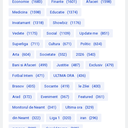
Economie
(1683)
Finante
(1601)
Afaceri
(1598)
Medicina
(1598)
Educatie
(1374)
Invatamant
(1318)
Showbiz
(1176)
Vedete
(1175)
Social
(1109)
Update me
(851)
Superliga
(711)
Cultura
(671)
Politic
(634)
Arta
(604)
Societate
(552)
2026
(540)
Bani si Afaceri
(499)
Justitie
(487)
Exclusiv
(479)
Fotbal Intern
(471)
ULTIMA ORA
(436)
Brasov
(435)
Socante
(419)
le Zilei
(400)
Arad
(372)
Eveniment
(367)
Featured
(361)
Monitorul de Neamt
(341)
Ultima ora
(329)
din Neamt
(322)
Liga 1
(320)
iran
(296)