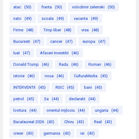
atac
(50)
franta
(50)
volodimir zelenski
(50)
nato
(49)
scoala
(49)
vacanta
(49)
Firme
(48)
Timp liber
(48)
vrea
(48)
Bucuresti
(47)
cancer
(47)
europa
(47)
luat
(47)
Afaceri Investitii
(46)
Donald Trump
(46)
Radu
(46)
Roman
(46)
istorie
(46)
noua
(46)
CulturaMedia
(45)
INTERVENTII
(45)
RISC
(45)
bani
(45)
petrol
(45)
Sa
(44)
declaratii
(44)
lovitura
(44)
orientul mijlociu
(44)
ungaria
(44)
Bacalaureat 2026
(43)
Chivu
(43)
Real
(43)
creier
(43)
germania
(43)
isi
(43)