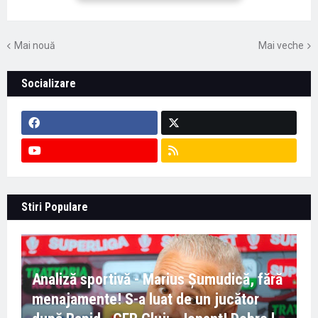
Mai nouă
Mai veche
Socializare
Stiri Populare
Analiză sportivă - Marius Șumudică, fără
menajamente! S-a luat de un jucător