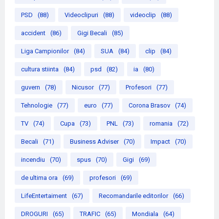
PSD
(88)
Videoclipuri
(88)
videoclip
(88)
accident
(86)
Gigi Becali
(85)
Liga Campionilor
(84)
SUA
(84)
clip
(84)
cultura stiinta
(84)
psd
(82)
ia
(80)
guvern
(78)
Nicusor
(77)
Profesori
(77)
Tehnologie
(77)
euro
(77)
Corona Brasov
(74)
TV
(74)
Cupa
(73)
PNL
(73)
romania
(72)
Becali
(71)
Business Adviser
(70)
Impact
(70)
incendiu
(70)
spus
(70)
Gigi
(69)
de ultima ora
(69)
profesori
(69)
LifeEntertaiment
(67)
Recomandarile editorilor
(66)
DROGURI
(65)
TRAFIC
(65)
Mondiala
(64)