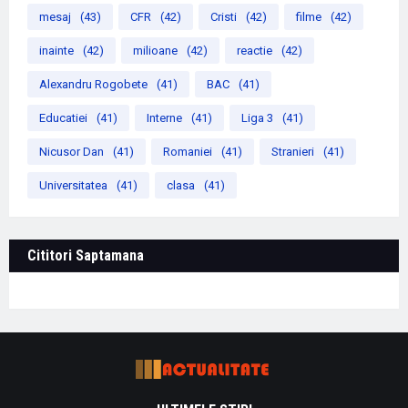
mesaj
(43)
CFR
(42)
Cristi
(42)
filme
(42)
inainte
(42)
milioane
(42)
reactie
(42)
Alexandru Rogobete
(41)
BAC
(41)
Educatiei
(41)
Interne
(41)
Liga 3
(41)
Nicusor Dan
(41)
Romaniei
(41)
Stranieri
(41)
Universitatea
(41)
clasa
(41)
Cititori Saptamana