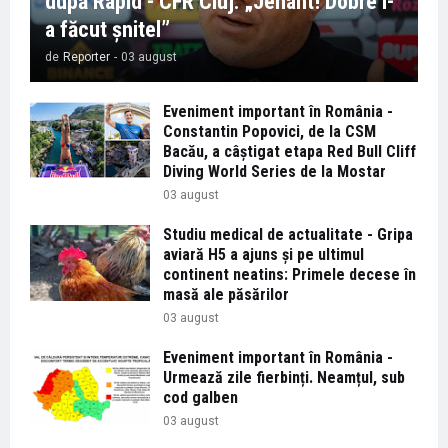
după Rapid - CFR Cluj: „Jenant! Dobre l-
a făcut șnitel”
de
Reporter
-
03 august
Eveniment important în România -
Constantin Popovici, de la CSM
Bacău, a câștigat etapa Red Bull Cliff
Diving World Series de la Mostar
03 august
Studiu medical de actualitate - Gripa
aviară H5 a ajuns și pe ultimul
continent neatins: Primele decese în
masă ale păsărilor
03 august
Eveniment important în România -
Urmează zile fierbinți. Neamțul, sub
cod galben
03 august