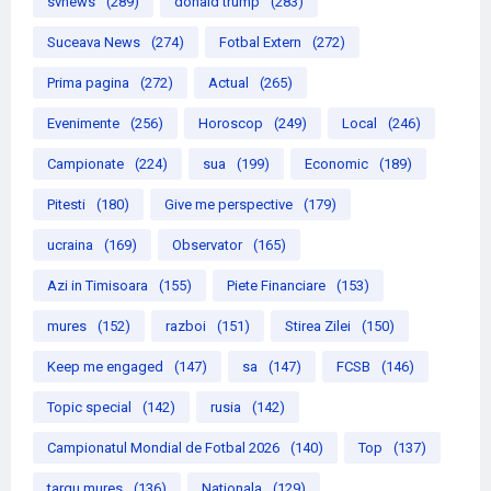
svnews
(289)
donald trump
(283)
Suceava News
(274)
Fotbal Extern
(272)
Prima pagina
(272)
Actual
(265)
Evenimente
(256)
Horoscop
(249)
Local
(246)
Campionate
(224)
sua
(199)
Economic
(189)
Pitesti
(180)
Give me perspective
(179)
ucraina
(169)
Observator
(165)
Azi in Timisoara
(155)
Piete Financiare
(153)
mures
(152)
razboi
(151)
Stirea Zilei
(150)
Keep me engaged
(147)
sa
(147)
FCSB
(146)
Topic special
(142)
rusia
(142)
Campionatul Mondial de Fotbal 2026
(140)
Top
(137)
targu mures
(136)
Nationala
(129)