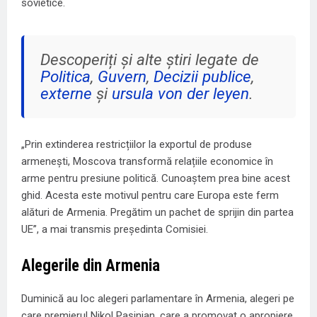
sovietice.
Descoperiți și alte știri legate de
Politica
,
Guvern
,
Decizii publice
,
externe
și
ursula von der leyen
.
„Prin extinderea restricțiilor la exportul de produse
armenești, Moscova transformă relațiile economice în
arme pentru presiune politică. Cunoaștem prea bine acest
ghid. Acesta este motivul pentru care Europa este ferm
alături de Armenia. Pregătim un pachet de sprijin din partea
UE”, a mai transmis președinta Comisiei.
Alegerile din Armenia
Duminică au loc alegeri parlamentare în Armenia, alegeri pe
care premierul Nikol Pașinian, care a promovat o apropiere