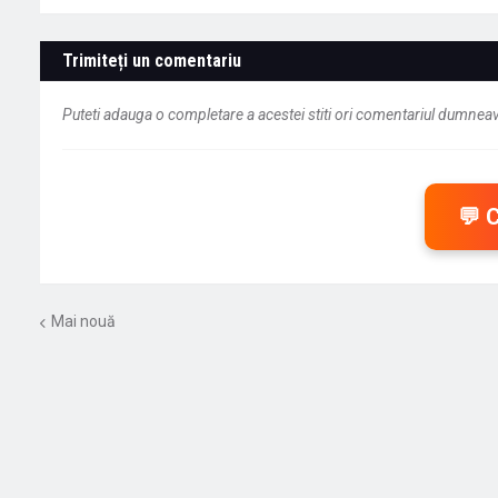
Trimiteți un comentariu
Puteti adauga o completare a acestei stiti ori comentariul dumneavo
💬 
Mai nouă