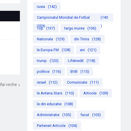
rusia
(142)
Campionatul Mondial de Fotbal
(140
2026
)
Top
(137)
targu mures
(136)
Nationala
(129)
din Timis
(128)
le Europa FM
(128)
ani
(121)
trump
(120)
LifeInedit
(118)
politice
(116)
BVB
(115)
israel
(112)
Comunicate
(111)
Mai veche
le Antena Stars
(110)
Articole
(109)
le din educatie
(108)
Administratie
(105)
facut
(105)
Parteneri Articole
(104)