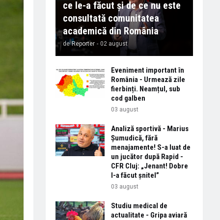
ce le-a făcut și de ce nu este
consultată comunitatea
academică din România
de
Reporter
-
02 august
Eveniment important în
România - Urmează zile
fierbinți. Neamțul, sub
cod galben
03 august
Analiză sportivă - Marius
Șumudică, fără
menajamente! S-a luat de
un jucător după Rapid -
CFR Cluj: „Jenant! Dobre
l-a făcut șnitel”
03 august
Studiu medical de
actualitate - Gripa aviară