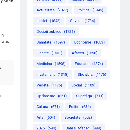
ry Kane
Actualitate
(2027)
Politica
(1946)
le zilei
(1842)
Guvern
(1734)
Decizii publice
(1721)
din
erate,
Sanatate
(1697)
Economie
(1683)
Finante
(1601)
Afaceri
(1598)
Medicina
(1598)
Educatie
(1374)
?
Invatamant
(1318)
Showbiz
(1176)
Vedete
(1175)
Social
(1109)
i
Update me
(851)
Superliga
(711)
Cultura
(671)
Politic
(634)
Arta
(604)
Societate
(552)
2026
(540)
Bani si Afaceri
(499)