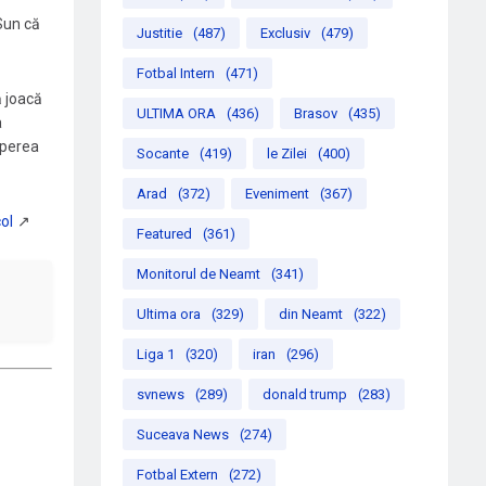
Sun că
Justitie
(487)
Exclusiv
(479)
Fotbal Intern
(471)
ă joacă
ULTIMA ORA
(436)
Brasov
(435)
a
eperea
Socante
(419)
le Zilei
(400)
Arad
(372)
Eveniment
(367)
Featured
(361)
Monitorul de Neamt
(341)
Ultima ora
(329)
din Neamt
(322)
Liga 1
(320)
iran
(296)
svnews
(289)
donald trump
(283)
Suceava News
(274)
Fotbal Extern
(272)