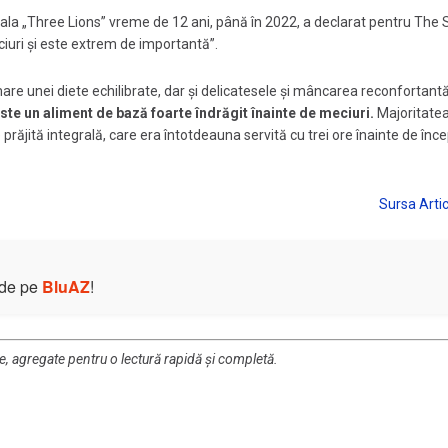
ionala „Three Lions” vreme de 12 ani, până în 2022, a declarat pentru The 
iuri și este extrem de importantă”.
mare unei diete echilibrate, dar și delicatesele și mâncarea reconfortant
ste un aliment de bază foarte îndrăgit înainte de meciuri.
Majoritate
 prăjită integrală, care era întotdeauna servită cu trei ore înainte de înc
e de pe
BluAZ
!
re, agregate pentru o lectură rapidă și completă.