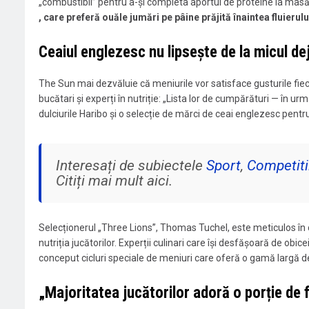
„combustibil” pentru a-și completa aportul de proteine ​​la masă
, care preferă ouăle jumări pe pâine prăjită înaintea fluierulu
Ceaiul englezesc nu lipsește de la micul de
The Sun mai dezvăluie că meniurile vor satisface gusturile fiecă
bucătari și experți în nutriție: „Lista lor de cumpărături — în u
dulciurile Haribo și o selecție de mărci de ceai englezesc pentru
Interesați de subiectele
Sport
,
Competiti
Citiți mai mult aici.
Selecționerul „Three Lions”, Thomas Tuchel, este meticulos în
nutriția jucătorilor. Experții culinari care își desfășoară de obic
conceput cicluri speciale de meniuri care oferă o gamă largă d
„Majoritatea jucătorilor adoră o porție de f