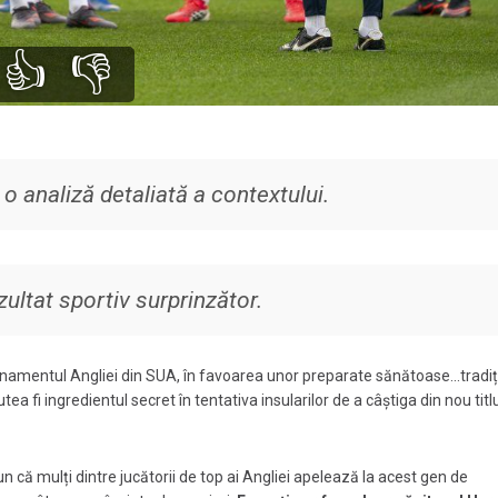
👍
👎
o analiză detaliată a contextului.
zultat sportiv surprinzător.
ntonamentul Angliei din SUA, în favoarea unor preparate sănătoase...tradiț
ea fi ingredientul secret în tentativa insularilor de a câștiga din nou titlu
n că mulți dintre jucătorii de top ai Angliei apelează la acest gen de