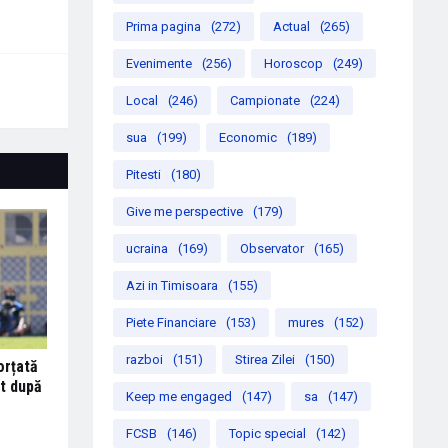
Prima pagina
(272)
Actual
(265)
Evenimente
(256)
Horoscop
(249)
Local
(246)
Campionate
(224)
sua
(199)
Economic
(189)
Pitesti
(180)
Give me perspective
(179)
ucraina
(169)
Observator
(165)
Azi in Timisoara
(155)
Piete Financiare
(153)
mures
(152)
razboi
(151)
Stirea Zilei
(150)
orțată
at după
Keep me engaged
(147)
sa
(147)
FCSB
(146)
Topic special
(142)