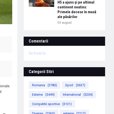
H5 a ajuns și pe ultimul
continent neatins:
Primele decese în masă
ale păsărilor
03 august
Comentarii
Se încarcă...
Categorii Stiri
Romania
(3780)
Sport
(3637)
ionale.
l
Externe
(3449)
International
(3204)
Competitii sportive
(3131)
Diverse
(2565)
externe
(2217)