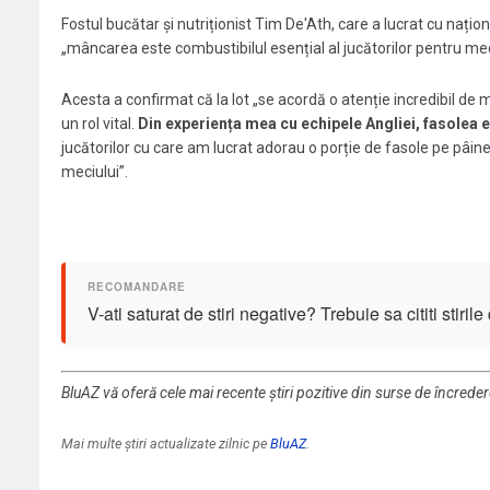
Fostul bucătar și nutriționist Tim De'Ath, care a lucrat cu naț
„mâncarea este combustibilul esențial al jucătorilor pentru mec
Acesta a confirmat că la lot „se acordă o atenție incredibil de 
un rol vital.
Din experiența mea cu echipele Angliei, fasolea e
jucătorilor cu care am lucrat adorau o porție de fasole pe pâine
meciului”.
V-ati saturat de stiri negative? Trebuie sa cititi stiril
BluAZ vă oferă cele mai recente știri pozitive din surse de încrede
Mai multe știri actualizate zilnic pe
BluAZ
.