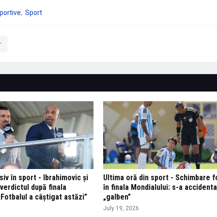
portive
Sport
v în sport - Ibrahimovic și
Ultima oră din sport - Schimbare f
verdictul după finala
în finala Mondialului: s-a accident
„Fotbalul a câștigat astăzi”
„galben”
July 19, 2026