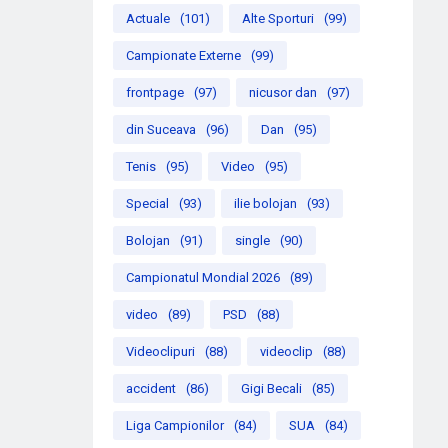
Actuale
(101)
Alte Sporturi
(99)
Campionate Externe
(99)
frontpage
(97)
nicusor dan
(97)
din Suceava
(96)
Dan
(95)
Tenis
(95)
Video
(95)
Special
(93)
ilie bolojan
(93)
Bolojan
(91)
single
(90)
Campionatul Mondial 2026
(89)
video
(89)
PSD
(88)
Videoclipuri
(88)
videoclip
(88)
accident
(86)
Gigi Becali
(85)
Liga Campionilor
(84)
SUA
(84)