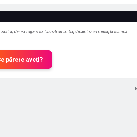
astra, dar va rugam sa folositi un limbaj decent si un mesaj la subiect.
Ce părere aveți?