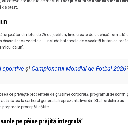
, cu câteva ore înainte de meciuri.
Excepție ar face doar căpitanul Har
i de start.
jun
rui jucător din lotul de 26 de jucători, fiind create de o echipă formată 
rma discuțiilor cu vedetele — include batoanele de ciocolată britanice pref
 micul dejun”.
i sportive
și
Campionatul Mondial de Fotbal 2026
 ceea ce privește procentele de grăsime corporală, programul de somn ș
ei activitatea la cartierul general al reprezentativei din Staffordshire au
e preparate proaspăt gătite.
asole pe pâine prăjită integrală”