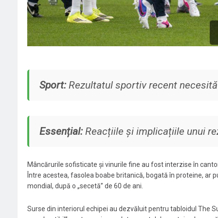
Sport:
Rezultatul sportiv recent necesită 
Essențial:
Reacțiile și implicațiile unui re
Mâncărurile sofisticate și vinurile fine au fost interzise în ca
Între acestea, fasolea boabe britanică, bogată în proteine, ar put
mondial, după o „secetă” de 60 de ani.
Surse din interiorul echipei au dezvăluit pentru tabloidul The Su