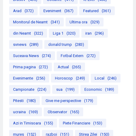
Arad
(372)
Eveniment
(367)
Featured
(361)
Monitorul de Neamt
(341)
Ultima ora
(329)
din Neamt
(322)
Liga 1
(320)
iran
(296)
svnews
(289)
donald trump
(283)
Suceava News
(274)
Fotbal Extern
(272)
Prima pagina
(272)
Actual
(265)
Evenimente
(256)
Horoscop
(249)
Local
(246)
Campionate
(224)
sua
(199)
Economic
(189)
Pitesti
(180)
Give me perspective
(179)
ucraina
(169)
Observator
(165)
Azi in Timisoara
(155)
Piete Financiare
(153)
mures
(152)
razboi
(151)
Stirea Zilei
(150)