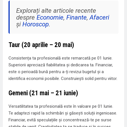
Explorați alte articole recente
despre
Economie
,
Finante
,
Afaceri
și
Horoscop
.
Taur (20 aprilie – 20 mai)
Consistența ta profesională este remarcată pe 01 Iunie.
Superiorii apreciază fiabilitatea și dedicarea ta. Financiar,
este o perioadă bună pentru a-ți revizui bugetul și a
identifica economii posibile. Construiești solid pentru viitor.
Gemeni (21 mai – 21 iunie)
Versatilitatea ta profesională este în valoare pe 01 Iunie.
Te adaptezi rapid la schimbări și găsești soluții ingenioase.
Financiar, evită speculațiile și concentrează-te pe surse
stabile de venit. Creativitatea ta se traduce și în succes