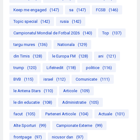
Keep me engaged
(147)
sa
(147)
FCSB
(146)
Topic special
(142)
rusia
(142)
Campionatul Mondial de Fotbal 2026
(140)
Top
(137)
targu mures
(136)
Nationala
(129)
din Timis
(128)
le Europa FM
(128)
ani
(121)
trump
(120)
LifeInedit
(118)
politice
(116)
BVB
(115)
israel
(112)
Comunicate
(111)
le Antena Stars
(110)
Articole
(109)
le din educatie
(108)
Administratie
(105)
facut
(105)
Parteneri Articole
(104)
Actuale
(101)
Alte Sporturi
(99)
Campionate Externe
(99)
frontpage
(97)
nicusor dan
(97)