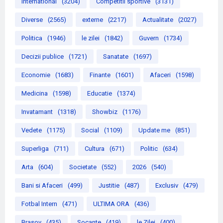
International
(3204)
Competitii sportive
(3131)
Diverse
(2565)
externe
(2217)
Actualitate
(2027)
Politica
(1946)
le zilei
(1842)
Guvern
(1734)
Decizii publice
(1721)
Sanatate
(1697)
Economie
(1683)
Finante
(1601)
Afaceri
(1598)
Medicina
(1598)
Educatie
(1374)
Invatamant
(1318)
Showbiz
(1176)
Vedete
(1175)
Social
(1109)
Update me
(851)
Superliga
(711)
Cultura
(671)
Politic
(634)
Arta
(604)
Societate
(552)
2026
(540)
Bani si Afaceri
(499)
Justitie
(487)
Exclusiv
(479)
Fotbal Intern
(471)
ULTIMA ORA
(436)
Brasov
(435)
Socante
(419)
le Zilei
(400)