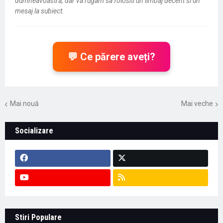
dumneavoastra, dar va rugam sa folositi un limbaj decent si un
mesaj la subiect.
💬 Ce părere aveți?
Mai nouă
Mai veche
Socializare
Context important pentru educație -
Stiri Populare