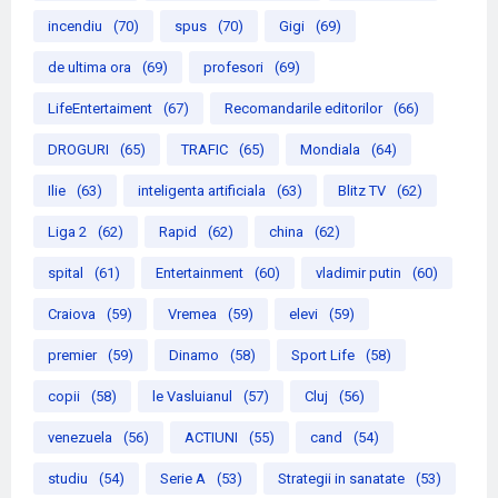
incendiu
(70)
spus
(70)
Gigi
(69)
de ultima ora
(69)
profesori
(69)
LifeEntertaiment
(67)
Recomandarile editorilor
(66)
DROGURI
(65)
TRAFIC
(65)
Mondiala
(64)
Ilie
(63)
inteligenta artificiala
(63)
Blitz TV
(62)
Liga 2
(62)
Rapid
(62)
china
(62)
spital
(61)
Entertainment
(60)
vladimir putin
(60)
Craiova
(59)
Vremea
(59)
elevi
(59)
premier
(59)
Dinamo
(58)
Sport Life
(58)
copii
(58)
le Vasluianul
(57)
Cluj
(56)
venezuela
(56)
ACTIUNI
(55)
cand
(54)
studiu
(54)
Serie A
(53)
Strategii in sanatate
(53)