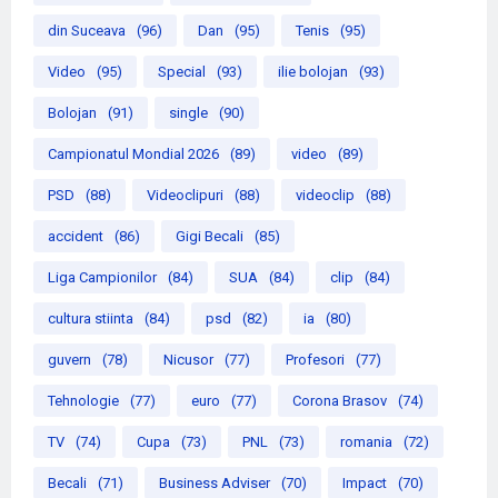
din Suceava
(96)
Dan
(95)
Tenis
(95)
Video
(95)
Special
(93)
ilie bolojan
(93)
Bolojan
(91)
single
(90)
Campionatul Mondial 2026
(89)
video
(89)
PSD
(88)
Videoclipuri
(88)
videoclip
(88)
accident
(86)
Gigi Becali
(85)
Liga Campionilor
(84)
SUA
(84)
clip
(84)
cultura stiinta
(84)
psd
(82)
ia
(80)
guvern
(78)
Nicusor
(77)
Profesori
(77)
Tehnologie
(77)
euro
(77)
Corona Brasov
(74)
TV
(74)
Cupa
(73)
PNL
(73)
romania
(72)
Becali
(71)
Business Adviser
(70)
Impact
(70)