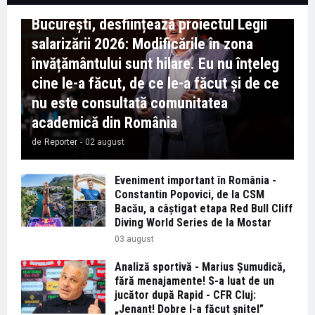
Marian Preda, rectorul Universității din
București, desființează proiectul Legii
salarizării 2026: Modificările în zona
învățământului sunt hilare. Eu nu înțeleg
cine le-a făcut, de ce le-a făcut și de ce
nu este consultată comunitatea
academică din România
de
Reporter
-
02 august
Eveniment important în România -
Constantin Popovici, de la CSM
Bacău, a câștigat etapa Red Bull Cliff
Diving World Series de la Mostar
03 august
Analiză sportivă - Marius Șumudică,
fără menajamente! S-a luat de un
jucător după Rapid - CFR Cluj:
„Jenant! Dobre l-a făcut șnitel”