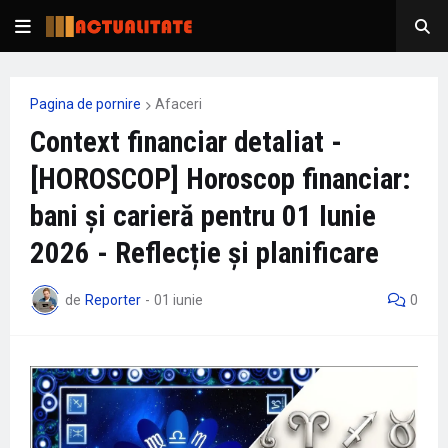
Pagina de pornire
Afaceri
Context financiar detaliat -
[HOROSCOP] Horoscop financiar:
bani și carieră pentru 01 Iunie
2026 - Reflecție și planificare
de
Reporter
-
01 iunie
0