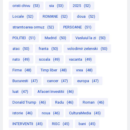
cristi chivu
(53)
sia
(53)
2025
(52)
Locale
(52)
ROMANE
(52)
doua
(52)
stramtoarea ormuz
(52)
PERSOANE
(51)
POLITIEI
(51)
Madrid
(50)
Vasluiul la zi
(50)
atac
(50)
franta
(50)
volodimir zelenski
(50)
nato
(49)
scoala
(49)
vacanta
(49)
Firme
(48)
Timp liber
(48)
vrea
(48)
Bucuresti
(47)
cancer
(47)
europa
(47)
luat
(47)
Afaceri Investitii
(46)
Donald Trump
(46)
Radu
(46)
Roman
(46)
istorie
(46)
noua
(46)
CulturaMedia
(45)
INTERVENTII
(45)
RISC
(45)
bani
(45)