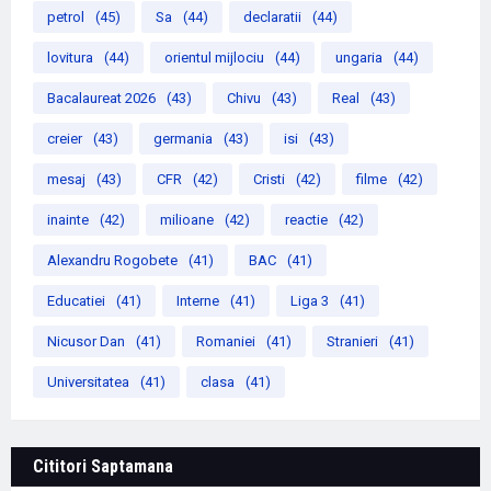
petrol
(45)
Sa
(44)
declaratii
(44)
lovitura
(44)
orientul mijlociu
(44)
ungaria
(44)
Bacalaureat 2026
(43)
Chivu
(43)
Real
(43)
creier
(43)
germania
(43)
isi
(43)
mesaj
(43)
CFR
(42)
Cristi
(42)
filme
(42)
inainte
(42)
milioane
(42)
reactie
(42)
Alexandru Rogobete
(41)
BAC
(41)
Educatiei
(41)
Interne
(41)
Liga 3
(41)
Nicusor Dan
(41)
Romaniei
(41)
Stranieri
(41)
Universitatea
(41)
clasa
(41)
Cititori Saptamana